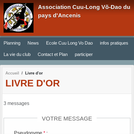
Panneau de gestion des cookies
Association Cuu-Long Võ-Dao du
pays d'Ancenis
Planning
News
Ecole Cuu Long Vo Dao
infos pratiques
La vie du club
Contact et Plan
participer
Accueil
Livre d'or
LIVRE D'OR
3 messages
VOTRE MESSAGE
Pseudonyme
*
: